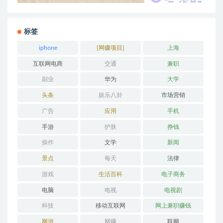
标签
iphone
[网赚项目]
上海
互联网电商
交通
兼职
副业
华为
大学
头条
娱乐八卦
市场营销
广告
应用
手机
手游
护肤
挣钱
操作
文学
新闻
景点
每天
法律
游戏
生活百科
电子商务
电脑
电视
电视剧
科技
移动互联网
网上兼职赚钱
网游
网赚
联网