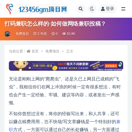
登录
全部
打码兼职怎么样的-如何做网络兼职投稿？
免费项目
3 年前
0
10.8K
当前位置：
首页
免费项目
正文
无论是刚刚上网的“爬爬虫”、还是久已上网且已成精的“飞
虫”，我相信你们在网上冲浪的时候一定有很多想法，有时
也会产生一定经验、牢骚、建议等内容，或者发出一声感
慨.
不知你曾想过没有，将你的经验写出来，和人共享，还可
以赚点稿费用用，岂不快哉!写文章赚钱是一个特别好的
兼
职
方式，一方面可以通过自己的长处赚钱，另一方面通过