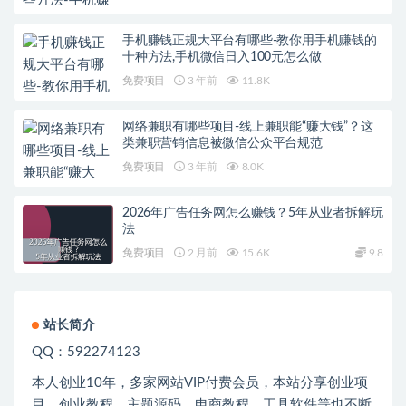
手机赚钱正规大平台有哪些-教你用手机赚钱的
十种方法,手机微信日入100元怎么做
免费项目
3 年前
11.8K
网络兼职有哪些项目-线上兼职能“赚大钱”？这
类兼职营销信息被微信公众平台规范
免费项目
3 年前
8.0K
2026年广告任务网怎么赚钱？5年从业者拆解玩
法
免费项目
2 月前
15.6K
9.8
站长简介
QQ：592274123
本人创业
10
年，多家网站
VIP
付费会员，本站分享创业项
目、创业教程、主题源码、电商教程、工具软件等也不断