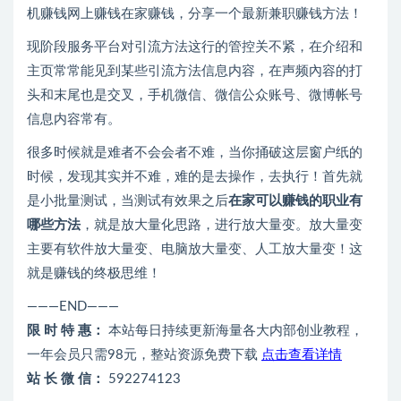
机赚钱网上赚钱在家赚钱，分享一个最新兼职赚钱方法！
现阶段服务平台对引流方法这行的管控关不紧，在介绍和
主页常常能见到某些引流方法信息内容，在声频內容的打
头和末尾也是交叉，手机微信、微信公众账号、微博帐号
信息内容常有。
很多时候就是难者不会会者不难，当你捅破这层窗户纸的
时候，发现其实并不难，难的是去操作，去执行！首先就
是小批量测试，当测试有效果之后
在家可以赚钱的职业有
哪些方法
，就是放大量化思路，进行放大量变。放大量变
主要有软件放大量变、电脑放大量变、人工放大量变！这
就是赚钱的终极思维！
———END———
限 时 特 惠：
本站每日持续更新海量各大内部创业教程，
一年会员只需98元，整站资源免费下载
点击查看详情
站 长 微 信：
592274123