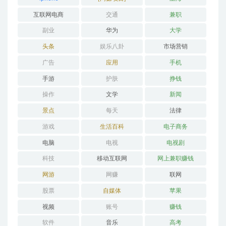
互联网电商
交通
兼职
副业
华为
大学
头条
娱乐八卦
市场营销
广告
应用
手机
手游
护肤
挣钱
操作
文学
新闻
景点
每天
法律
游戏
生活百科
电子商务
电脑
电视
电视剧
科技
移动互联网
网上兼职赚钱
网游
网赚
联网
股票
自媒体
苹果
视频
账号
赚钱
软件
音乐
高考