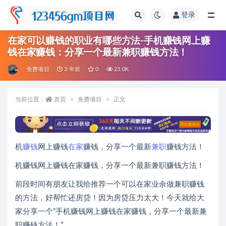
登录
全部
在家可以赚钱的职业有哪些方法-手机赚钱网上赚
钱在家赚钱：分享一个最新兼职赚钱方法！
免费项目
3 年前
0
23.0K
当前位置：
首页
免费项目
正文
机
赚钱
网上赚钱
在家
赚钱，分享一个最新
兼职
赚钱方法！
机赚钱网上赚钱在家赚钱，分享一个最新兼职赚钱方法！
前段时间有朋友让我给推荐一个可以在家业余做兼职赚钱
的方法，好帮忙还房贷！因为房贷压力太大！今天就给大
家分享一个“手机赚钱网上赚钱在家赚钱，分享一个最新兼
职赚钱方法！”