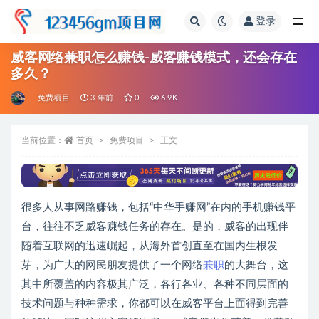
登录
全部
威客网络兼职怎么赚钱-威客赚钱模式，还会存在
多久？
免费项目
3 年前
0
6.9K
当前位置：
首页
免费项目
正文
很多人从事网路赚钱，包括“中华手赚网”在内的手机赚钱平
台，往往不乏威客赚钱任务的存在。是的，威客的出现伴
随着互联网的迅速崛起，从海外首创直至在国内生根发
芽，为广大的网民朋友提供了一个网络
兼职
的大舞台，这
其中所覆盖的内容极其广泛，各行各业、各种不同层面的
技术问题与种种需求，你都可以在威客平台上面得到完善