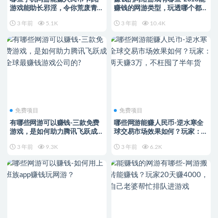
游戏能助长邪淫，令你荒废青
赚钱的网游类型，玩透哪个都可
春！切莫触碰！
月入过万
3 年前
5.1K
3 年前
10.4K
免费项目
免费项目
有哪些网游可以赚钱-三款免费
哪些网游能赚人民币-逆水寒全
游戏，是如何助力腾讯飞跃成全
球交易市场效果如何？玩家：两
球最赚钱游戏公司的?
天赚3万，不枉囤了半年货
3 年前
9.3K
3 年前
6.2K