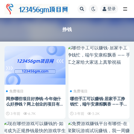
登录
全部
挣钱
免费项目
免费项目
网挣哪些项目好挣钱-今年做什
哪些手工可以赚钱-居家手工挣
么好挣钱？网上创业的项目有哪
钱忙，端午安康粽飘香 —— 手工
些？
之家给大家送上真挚祝福
3 年前
6.7K
3 年前
5.2K