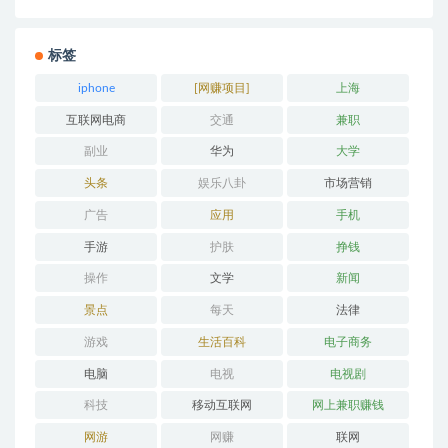
标签
iphone
[网赚项目]
上海
互联网电商
交通
兼职
副业
华为
大学
头条
娱乐八卦
市场营销
广告
应用
手机
手游
护肤
挣钱
操作
文学
新闻
景点
每天
法律
游戏
生活百科
电子商务
电脑
电视
电视剧
科技
移动互联网
网上兼职赚钱
网游
网赚
联网