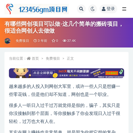
登录
全部
有哪些网创项目可以做-这几个简单的搬砖项目，
很适合网创人去做做
免费项目
3 年前
0
37.4K
当前位置：
首页
免费项目
正文
越来越多的人投入到网创大军里，或许一些人只是想赚一
些零花钱，但是他们却不知道，网创也是一个职业。
很多人一听日入过千过万就觉得是假的，骗子，其实只是
你没接触到那个层面，等你接触多了你会发现日入过千很
轻松，过万也大有人在。
其实在网上赚钱也非常简单，就是因为你把它想的复杂