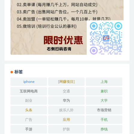
标签
iphone
[网赚项目]
上海
互联网电商
交通
兼职
副业
华为
大学
头条
娱乐八卦
市场营销
广告
应用
手机
手游
护肤
挣钱