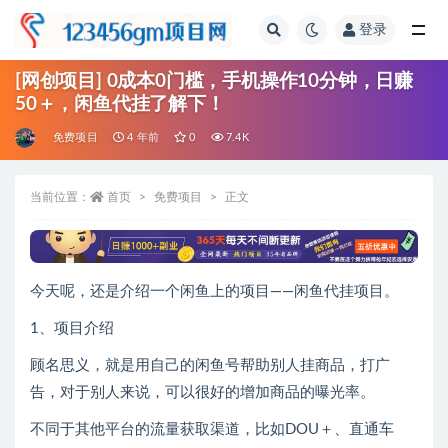
登录
全部
[网创项目] 0成本0门槛，手机操作10分钟，日赚
50＋，闲鱼代挂了解下！
免费项目
4 年前
0
7.4K
当前位置：
首页
免费项目
正文
今天呢，还是介绍一个闲鱼上的项目——闲鱼代挂项目。
1、项目介绍
顾名思义，就是用自己的闲鱼号帮助别人挂商品，打广
告，对于别人来说，可以很好的增加商品的曝光率。
不同于其他平台的流量获取渠道，比如DOU＋、直通车