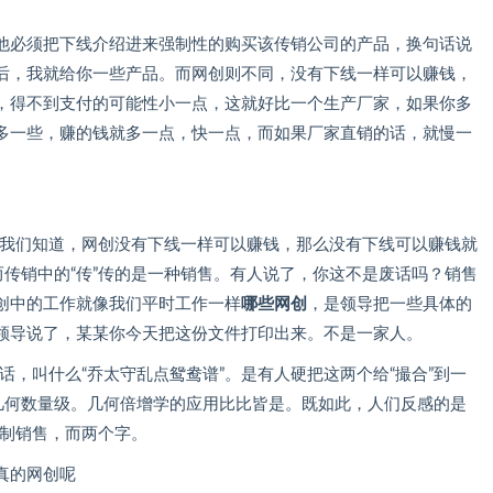
他必须把下线介绍进来强制性的购买该传销公司的产品，换句话说
后，我就给你一些产品。而网创则不同，没有下线一样可以赚钱，
，得不到支付的可能性小一点，这就好比一个生产厂家，如果你多
多一些，赚的钱就多一点，快一点，而如果厂家直销的话，就慢一
五点我们知道，网创没有下线一样可以赚钱，那么没有下线可以赚钱就
而传销中的“传”传的是一种销售。有人说了，你这不是废话吗？销售
创中的工作就像我们平时工作一样
哪些网创
，是领导把一些具体的
领导说了，某某你今天把这份文件打印出来。不是一家人。
句话，叫什么“乔太守乱点鸳鸯谱”。是有人硬把这两个给“撮合”到一
做几何数量级。几何倍增学的应用比比皆是。既如此，人们反感的是
强制销售，而两个字。
真的网创呢