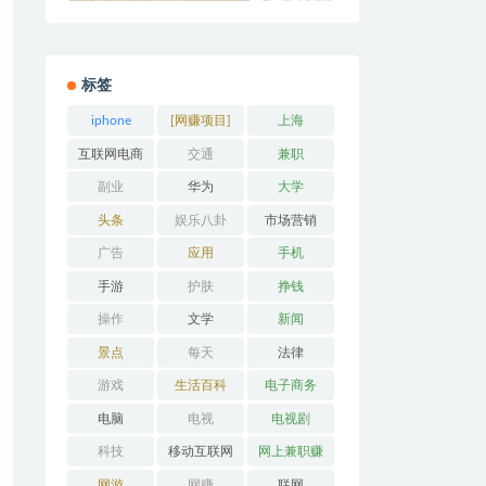
标签
iphone
[网赚项目]
上海
互联网电商
交通
兼职
副业
华为
大学
头条
娱乐八卦
市场营销
广告
应用
手机
手游
护肤
挣钱
操作
文学
新闻
景点
每天
法律
游戏
生活百科
电子商务
电脑
电视
电视剧
科技
移动互联网
网上兼职赚
钱
网游
网赚
联网