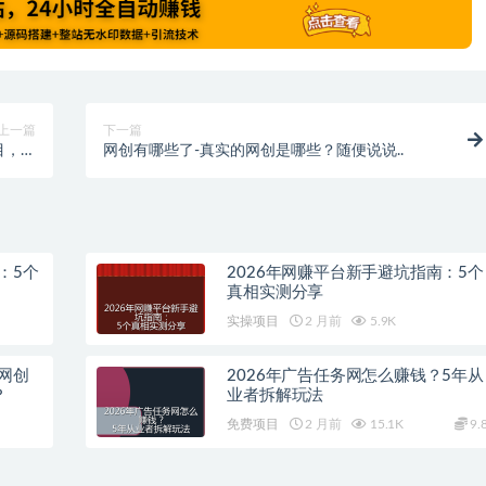
上一篇
下一篇
目，很
网创有哪些了-真实的网创是哪些？随便说说..
去做做
：5个
2026年网赚平台新手避坑指南：5个
真相实测分享
实操项目
2 月前
5.9K
网创
2026年广告任务网怎么赚钱？5年从
？
业者拆解玩法
免费项目
2 月前
15.1K
9.