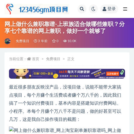
登录
全部
网上做什么兼职靠谱-上班族适合做哪些兼职？分
享七个靠谱的网上兼职，做好一个就够了
免费项目
3 年前
0
10.0K
当前位置：
首页
免费项目
正文
最近很多朋友反映没产品，没项目做，说能不能带大家搞
点项目，每个月赚个生活费或者赚个万八千的，因此我们
搞了一个知识付费项目，基本内容是搭建知识付费网站、
小程序。本每个月赚个万八千不是问题，做的好甚至可以
几万，这是我自己操作项目的截图：