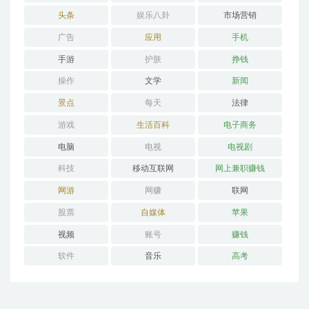
头条
娱乐八卦
市场营销
广告
应用
手机
手游
护肤
挣钱
操作
文学
新闻
景点
每天
法律
游戏
生活百科
电子商务
电脑
电视
电视剧
科技
移动互联网
网上兼职赚钱
网游
网赚
联网
股票
自媒体
苹果
视频
账号
赚钱
软件
音乐
高考