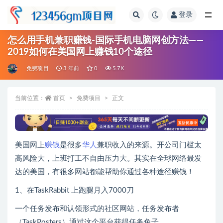
登录
全部
怎么用手机兼职赚钱-国际手机电脑网创方法——
2019如何在美国网上赚钱10个途径
免费项目
3 年前
0
5.7K
当前位置：
首页
免费项目
正文
美国网上
赚钱
是很多
华人
兼职收入的来源。开公司门槛太
高风险大，上班打工不自由压力大。其实在全球网络最发
达的美国，有很多网站都能帮助你通过各种途径赚钱！
1、在TaskRabbit 上跑腿月入7000刀
一个任务发布和认领形式的社区网站，任务发布者
（TaskPosters）通过这个平台获得任务兔子