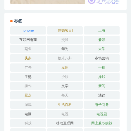
标签
iphone
[网赚项目]
上海
互联网电商
交通
兼职
副业
华为
大学
头条
娱乐八卦
市场营销
广告
应用
手机
手游
护肤
挣钱
操作
文学
新闻
景点
每天
法律
游戏
生活百科
电子商务
电脑
电视
电视剧
科技
移动互联网
网上兼职赚钱