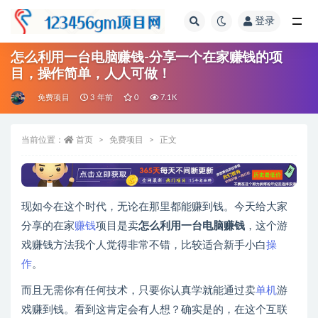
登录
全部
怎么利用一台电脑赚钱-分享一个在家赚钱的项
目，操作简单，人人可做！
免费项目
3 年前
0
7.1K
当前位置：
首页
免费项目
正文
现如今在这个时代，无论在那里都能赚到钱。今天给大家
分享的在家
赚钱
项目是卖
怎么利用一台电脑赚钱
，这个游
戏赚钱方法我个人觉得非常不错，比较适合新手小白
操
作
。
而且无需你有任何技术，只要你认真学就能通过卖
单机
游
戏赚到钱。看到这肯定会有人想？确实是的，在这个互联