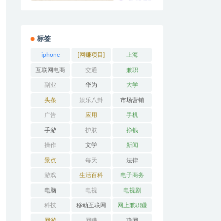
标签
iphone
[网赚项目]
上海
互联网电商
交通
兼职
副业
华为
大学
头条
娱乐八卦
市场营销
广告
应用
手机
手游
护肤
挣钱
操作
文学
新闻
景点
每天
法律
游戏
生活百科
电子商务
电脑
电视
电视剧
科技
移动互联网
网上兼职赚
钱
网游
网赚
联网