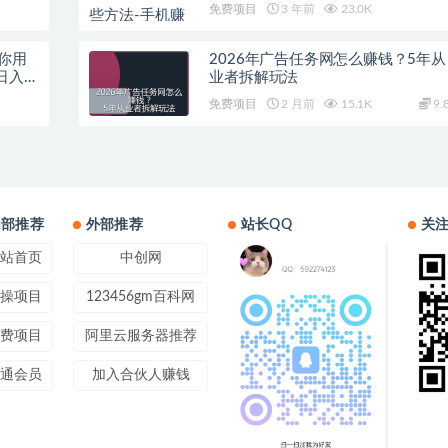
最新兼职赚钱方法！
免费项目
3 年前
23.0K
你用
2026年广告任务网怎么赚钱？5年从
日入
业者拆解玩法
免费项目
2 月前
15.1K
9.
内部推荐
外部推荐
站长QQ
关
站首页
中创网
操项目
123456gm百科网
费项目
阿里云服务器推荐
通会员
加入合伙人赚钱