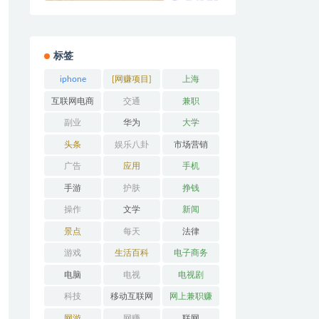
标签
iphone
[网赚项目]
上海
互联网电商
交通
兼职
副业
华为
大学
头条
娱乐八卦
市场营销
广告
应用
手机
手游
护肤
挣钱
操作
文学
新闻
景点
每天
法律
游戏
生活百科
电子商务
电脑
电视
电视剧
科技
移动互联网
网上兼职赚
钱
网游
网赚
联网