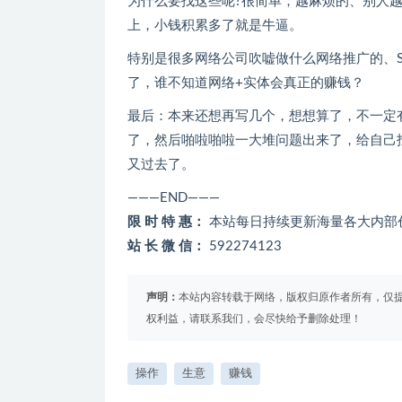
为什么要找这些呢?很简单；越麻烦的、别人
上，小钱积累多了就是牛逼。
特别是很多网络公司吹嘘做什么网络推广的、
了，谁不知道网络+实体会真正的赚钱？
最后：本来还想再写几个，想想算了，不一定
了，然后啪啦啪啦一大堆问题出来了，给自己
又过去了。
———END———
限 时 特 惠：
本站每日持续更新海量各大内部
站 长 微 信：
592274123
声明：
本站内容转载于网络，版权归原作者所有，仅
权利益，请联系我们，会尽快给予删除处理！
操作
生意
赚钱