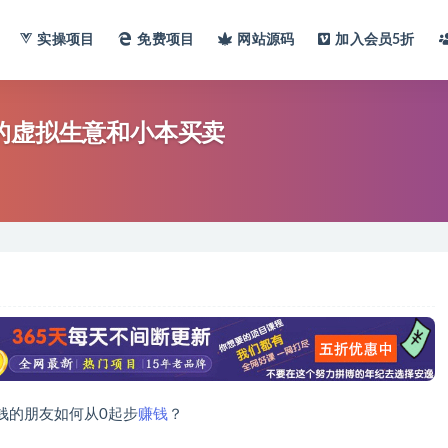
实操项目
免费项目
网站
源码
加入会员
5折
的虚拟生意和小本买卖
钱的朋友如何从0起步
赚钱
？