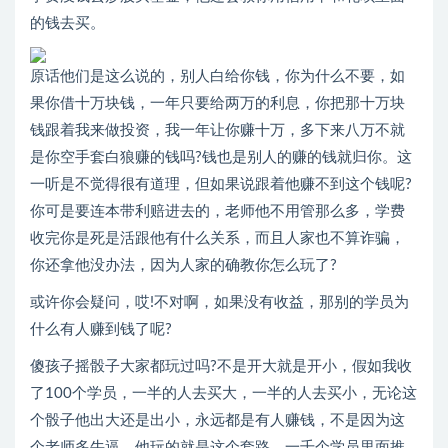
的钱去买。
原话他们是这么说的，别人白给你钱，你为什么不要，如
果你借十万块钱，一年只要给两万的利息，你把那十万块
钱跟着我来做投资，我一年让你赚十万，多下来八万不就
是你空手套白狼赚的钱吗?钱也是别人的赚的钱就归你。这
一听是不觉得很有道理，但如果说跟着他赚不到这个钱呢?
你可是要连本带利赔进去的，老师他不用管那么多，学费
收完你是死是活跟他有什么关系，而且人家也不算诈骗，
你还拿他没办法，因为人家的确教你怎么玩了?
或许你会疑问，哎!不对啊，如果没有收益，那别的学员为
什么有人赚到钱了呢?
傻孩子摇骰子大家都玩过吗?不是开大就是开小，假如我收
了100个学员，一半的人去买大，一半的人去买小，无论这
个骰子他出大还是出小，永远都是有人赚钱，不是因为这
个老师多牛逼，他玩的就是这个套路，一千个学员里面推