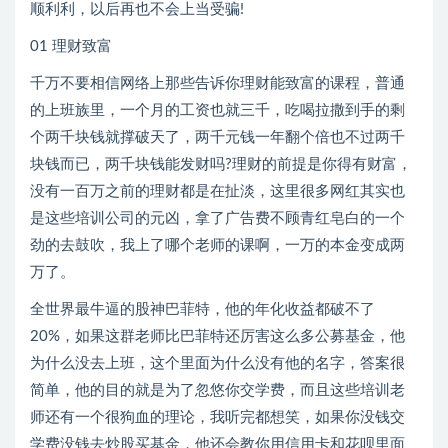
顺利利，以后再也不会上当受骗!
01 理财致富
千万不要相信网络上那些告诉你理财能致富的课程，普通
的上班族里，一个月的工资也就三千，吃喝拉撒到手的剩
个两千块钱就撑破天了，两千元钱一年翻个倍也不过两千
块钱而已，两千块钱能发财吗?理财的前提是你得有财富，
没有一百万之前的理财都是在扯淡，这里很多网红其实也
是这些培训公司的元凶，拿了广告费不顾青红皂白的一个
劲的去鼓吹，我上了哪个老师的课啊，一万的本金变成两
万了。
全世界最牛逼的股神巴菲特，他的年化收益都破不了
20%，如果这群老师比巴菲特还厉害这么多公募基金，他
为什么没去上班，这个里面为什么没有他的名字，答案很
简单，他的目的就是为了忽悠你交学费，而且这些培训老
师还有一个很狗血的理论，我听完都想笑，如果你没钱交
学费没钱去炒股买基金，他还会教你用信用卡和花呗里面