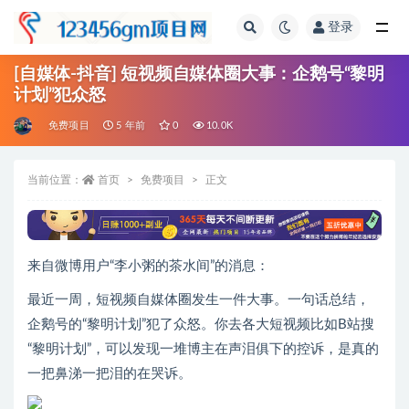
登录
全部
[自媒体-抖音] 短视频自媒体圈大事：企鹅号“黎明
计划”犯众怒
免费项目
5 年前
0
10.0K
当前位置：
首页
免费项目
正文
来自微博用户“李小粥的茶水间”的消息：
最近一周，短视频自媒体圈发生一件大事。一句话总结，
企鹅号的“黎明计划”犯了众怒。你去各大短视频比如B站搜
“黎明计划”，可以发现一堆博主在声泪俱下的控诉，是真的
一把鼻涕一把泪的在哭诉。