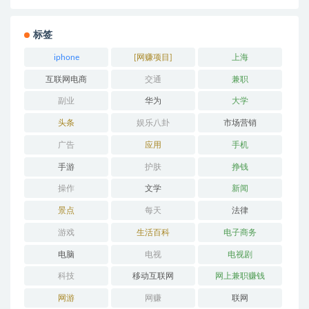
标签
iphone
[网赚项目]
上海
互联网电商
交通
兼职
副业
华为
大学
头条
娱乐八卦
市场营销
广告
应用
手机
手游
护肤
挣钱
操作
文学
新闻
景点
每天
法律
游戏
生活百科
电子商务
电脑
电视
电视剧
科技
移动互联网
网上兼职赚钱
网游
网赚
联网