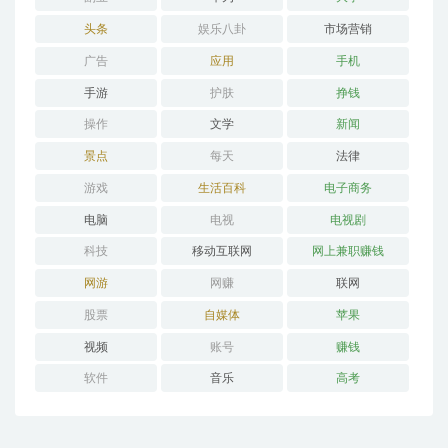
头条
娱乐八卦
市场营销
广告
应用
手机
手游
护肤
挣钱
操作
文学
新闻
景点
每天
法律
游戏
生活百科
电子商务
电脑
电视
电视剧
科技
移动互联网
网上兼职赚钱
网游
网赚
联网
股票
自媒体
苹果
视频
账号
赚钱
软件
音乐
高考