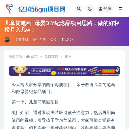
登录
全部
儿童简笔画+母婴DIY纪念品项目思路，做的好轻
松月入几w！
免费项目
4 年前
0
10.0K
当前位置：
首页
免费项目
正文
今天给大家分享的两个母婴项目，亲子赛道儿童简笔画
和做母婴纪念品项目。
第一个、儿童简笔画项目
项目介绍：通过看动画片吸引孩子注意力，然后再用简
笔画的视频，引导孩子学习简笔画，大家可能会觉得有
点复杂，但其实看一眼就能够明白，这种视频主要有两