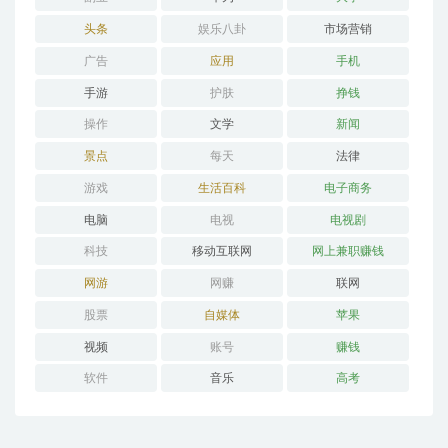
头条
娱乐八卦
市场营销
广告
应用
手机
手游
护肤
挣钱
操作
文学
新闻
景点
每天
法律
游戏
生活百科
电子商务
电脑
电视
电视剧
科技
移动互联网
网上兼职赚钱
网游
网赚
联网
股票
自媒体
苹果
视频
账号
赚钱
软件
音乐
高考