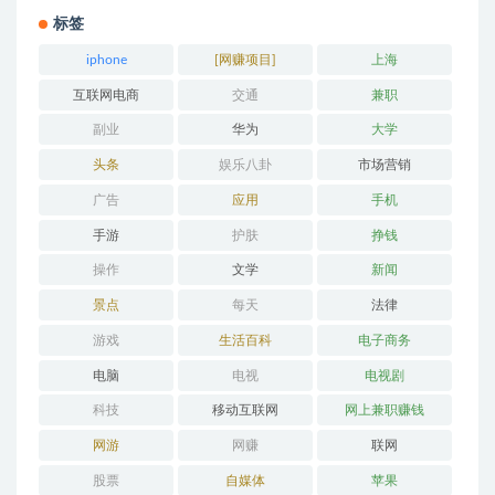
标签
iphone
[网赚项目]
上海
互联网电商
交通
兼职
副业
华为
大学
头条
娱乐八卦
市场营销
广告
应用
手机
手游
护肤
挣钱
操作
文学
新闻
景点
每天
法律
游戏
生活百科
电子商务
电脑
电视
电视剧
科技
移动互联网
网上兼职赚钱
网游
网赚
联网
股票
自媒体
苹果