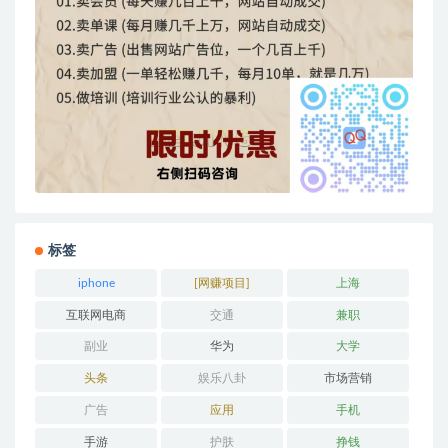
标签
iphone
[网赚项目]
上海
互联网电商
交通
兼职
副业
华为
大学
头条
娱乐八卦
市场营销
广告
应用
手机
手游
护肤
挣钱