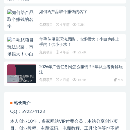
如何给产品取个赚钱的名字
免费项目
4 年前
7.3K
羊毛毡项目玩法思路，市场很大！小白也能上
手的！供小于求！
免费项目
4 年前
22.6K
2026年广告任务网怎么赚钱？5年从业者拆解玩
法
免费项目
2 月前
15.1K
9.8
站长简介
QQ：592274123
本人创业
10
年，多家网站
VIP
付费会员，本站分享创业项
目、创业教程、主题源码、电商教程、工具软件等也不断