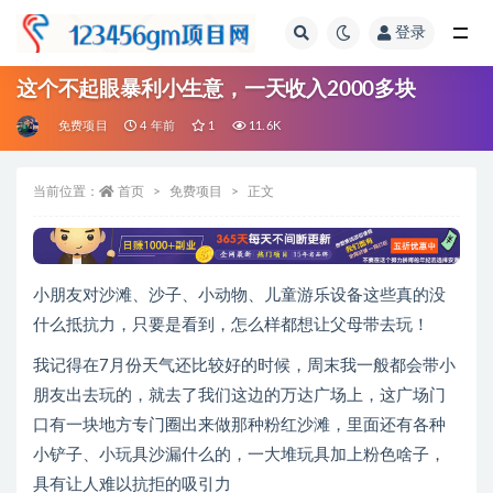
登录
全部
这个不起眼暴利小生意，一天收入2000多块
免费项目
4 年前
1
11.6K
当前位置：
首页
免费项目
正文
小朋友对沙滩、沙子、小动物、儿童游乐设备这些真的没
什么抵抗力，只要是看到，怎么样都想让父母带去玩！
我记得在7月份天气还比较好的时候，周末我一般都会带小
朋友出去玩的，就去了我们这边的万达广场上，这广场门
口有一块地方专门圈出来做那种粉红沙滩，里面还有各种
小铲子、小玩具沙漏什么的，一大堆玩具加上粉色啥子，
具有让人难以抗拒的吸引力