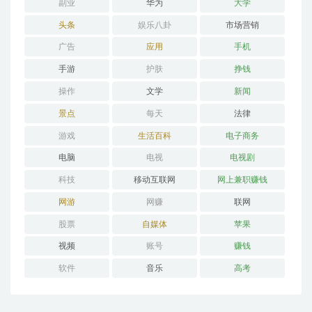
副业
华为
大学
头条
娱乐八卦
市场营销
广告
应用
手机
手游
护肤
挣钱
操作
文学
新闻
景点
每天
法律
游戏
生活百科
电子商务
电脑
电视
电视剧
科技
移动互联网
网上兼职赚钱
网游
网赚
联网
股票
自媒体
苹果
视频
账号
赚钱
软件
音乐
高考