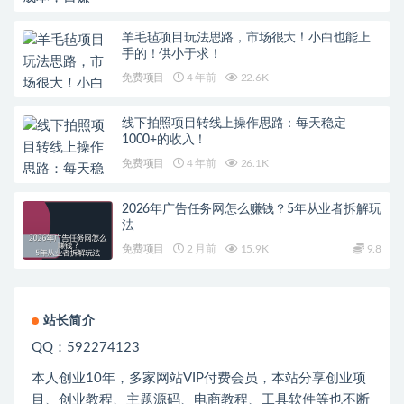
羊毛毡项目玩法思路，市场很大！小白也能上
手的！供小于求！
免费项目
4 年前
22.6K
线下拍照项目转线上操作思路：每天稳定
1000+的收入！
免费项目
4 年前
26.1K
2026年广告任务网怎么赚钱？5年从业者拆解玩
法
免费项目
2 月前
15.9K
9.8
站长简介
QQ：592274123
本人创业
10
年，多家网站
VIP
付费会员，本站分享创业项
目、创业教程、主题源码、电商教程、工具软件等也不断