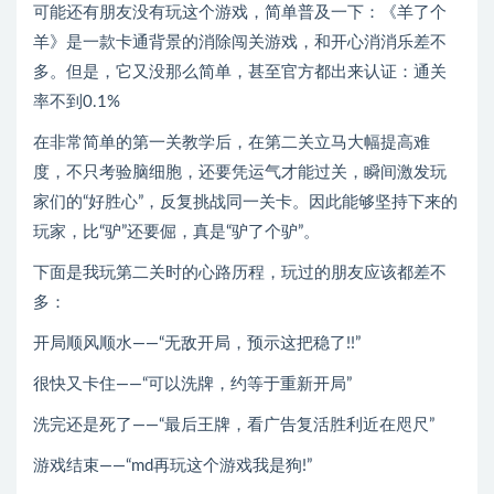
可能还有朋友没有玩这个游戏，简单普及一下：《羊了个
羊》是一款卡通背景的消除闯关游戏，和开心消消乐差不
多。但是，它又没那么简单，甚至官方都出来认证：通关
率不到0.1%
在非常简单的第一关教学后，在第二关立马大幅提高难
度，不只考验脑细胞，还要凭运气才能过关，瞬间激发玩
家们的“好胜心”，反复挑战同一关卡。因此能够坚持下来的
玩家，比“驴”还要倔，真是“驴了个驴”。
下面是我玩第二关时的心路历程，玩过的朋友应该都差不
多：
开局顺风顺水——“无敌开局，预示这把稳了!!”
很快又卡住——“可以洗牌，约等于重新开局”
洗完还是死了——“最后王牌，看广告复活胜利近在咫尺”
游戏结束——“md再玩这个游戏我是狗!”