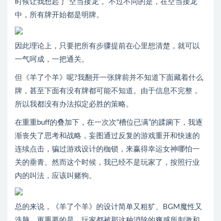
时候让我想起了“空当接龙”。不过不同的是，在空当接龙
中，所有牌开始都是明牌。
因此理论上，只要把所有步骤提前在心里想清楚，就可以
一气呵成，一把通关。
但《羊了个羊》呢?我翻开一张牌前并不知道下面藏着什么
牌，甚至下面有没有牌都可能不知道。由于信息不完整，
所以我都没有办法拟定必胜的策略。
在重重buff的叠加下，在一次次“槽位已满”的蹂躏下，我逐
渐丧失了思考和战略，妄图通过反复的游戏重开和快速的
连续点击，骗过游戏设计的枷锁，来赢得幸运女神哪怕一
关的垂青。然而这个时候，我已经不是玩家了，按照行业
内的叫法，应该叫赌狗。
总的来说，《羊了个羊》的设计简单又粗犷、BGM魔性又
洗脑。更重要的是，玩家都被那这种消除的爽感所刺激和