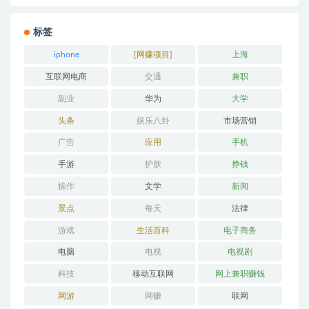
标签
iphone
[网赚项目]
上海
互联网电商
交通
兼职
副业
华为
大学
头条
娱乐八卦
市场营销
广告
应用
手机
手游
护肤
挣钱
操作
文学
新闻
景点
每天
法律
游戏
生活百科
电子商务
电脑
电视
电视剧
科技
移动互联网
网上兼职赚钱
网游
网赚
联网