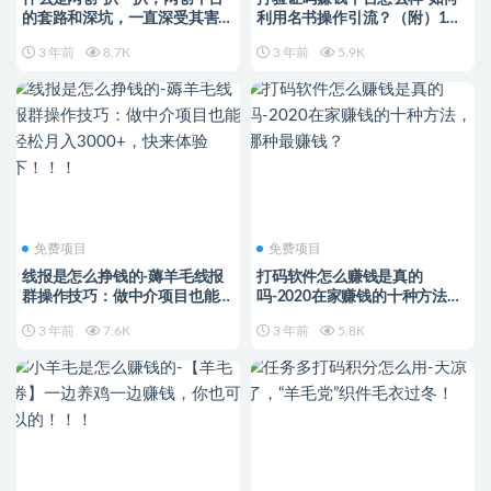
的套路和深坑，一直深受其害的
利用名书操作引流？（附）1小
网络小白们
时赚100的薅羊毛项目，多种玩
3 年前
8.7K
3 年前
5.9K
法快速变现！
免费项目
免费项目
线报是怎么挣钱的-薅羊毛线报
打码软件怎么赚钱是真的
群操作技巧：做中介项目也能轻
吗-2020在家赚钱的十种方法，
松月入3000+，快来体验
哪种最赚钱？
3 年前
7.6K
3 年前
5.8K
下！！！