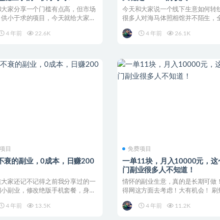
和大家分享一个门槛有点高，但市场
今天和大家说一个线下生意如何转
，供小于求的项目，今天就给大家拆
很多人对海马体照相馆并不陌生，
毛毡这个项目，...
500家的实体店，基本...
4 年前
22.6K
4 年前
26.1K
项目
免费项目
不衰的副业，0成本，日赚200
一单11块，月入10000元，
门副业很多人不知道！
道大家还记不记得之前我分享过的一
情怀的副业生意，真的是长期可做
门小副业，修改绝版手机套餐，身边
得网这方面去考虑！大有机会！ 刷
伴去深耕，已经...
频，你应该刷到过不少...
4 年前
13.5K
4 年前
11.2K