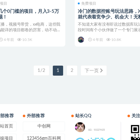
项目
免费项目
几个0门槛的项目，月入3-5万
冷门的数据控账号玩法思路，
题！
就代表着竞争少、机会大！无
享给你！
直播，视频号带货，xx电商，这些我
不知道大家有没有听说过数据库玩
熟能详的项目都卷的厉害，动不动就
段时间有个小伙伴做了一个专门展
万的说起来也...
数据的一个账号，涨粉...
4 年前
10.5K
4 年前
10.8K
1/2
1
2
下一页
内部推荐
外部推荐
站长QQ
关
站首页
中创网
操项目
123456gm百科网