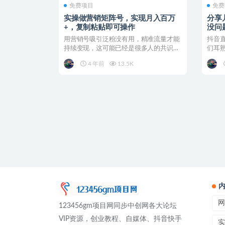
免费项目
免费
实操做营销矩阵号，实现月入百万
分享
+，复制粘贴即可操作
没问
用营销号吸引泛粉没有用，精准流量才能
抖音
持续变现，这可能已经是很多人的共识。
们耳
但是很多团队靠非精...
月销百
4 年前
13.5K
网
123456gm项目网同步中创网各大论坛
VIP资源，创业教程、自媒体、抖音快手
实