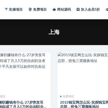
实操项目
免费项目
网站
源码
加入会员
5折
上海
项目
免费项目
兼职赚钱有什么-27岁突发耳
2015钱宝网怎么玩-实探钱宝
她却成了月入5万的自由职业者
总部，狡兔三窟频换地址