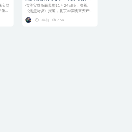
成负面典型
钱宝网
借贷宝成负面典型11月24日晚，央视
子坐在
《焦点访谈》报道，北京华赢凯来资产管
理有限公司、象山天申...
3 年前
7.5K