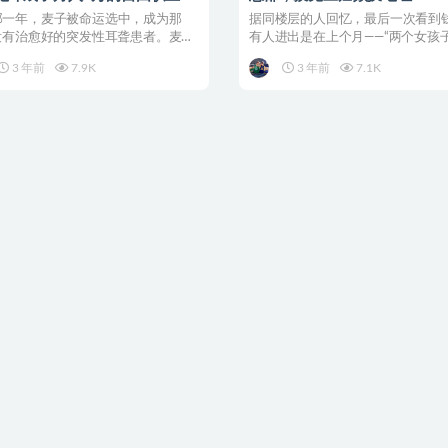
一个平凡女孩可以如何对抗命运
那一年，麦子被命运选中，成为那
据同楼层的人回忆，最后一次看到
%没有治愈好的突发性耳聋患者。麦子
有人进出是在上个月——“两个女孩
底失聪，便是在...
办公室里”。▲目前...
3 年前
7.9K
3 年前
7.1K