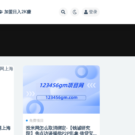
加盟日入2K
赚
登录
免费项目
网上海
投米网怎么取消绑定-【钱诚研究
院】焦点访谈揭批P2P乱象 借贷宝