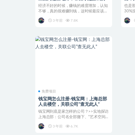
正确方向
——
经济不好的时候，赚钱的难度增加，认知
也是
不够，真的很难赚到钱，这时候最应该清
30
楚的就是金钱正在流向...
后来彻
3 年前
7.8K
免费项目
钱宝网怎么注册-钱宝网：上海总部
人去楼空，关联公司”查无此人”
钱宝网到底是家怎样的公司？>>实地探访
上海总部：公司名全部撤下、“艺术空间”
闲置...
3 年前
6.7K