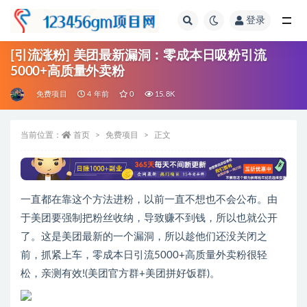
登录
全部
[引流涨粉] 美团最新漏洞：零成本日吸粉引流
5000+高质量外卖粉
免费项目
4 年前
0
15.8K
当前位置：
首页
免费项目
正文
一直都在靠这个方法进粉，以前一直不想也不会公布。由
于美团要强制把粉丝收纳，导致赚不到钱，所以也就公开
了。这是美团最新的一个漏洞，所以趁他们还没关闭之
前，抓紧上车，零成本日引流5000+高质量外卖粉很轻
松，亲测有效!(美团官方群+美团拼好饭群)。