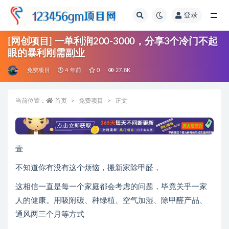
登录
全部
[网创项目] 一单利润200-3000，分享3个冷门不起
眼的暴利刚需副业
免费项目
4 年前
0
27.8K
当前位置：
首页
免费项目
正文
壹
不知道你有没有这个烦恼，搬新家除甲醛，
这相信一直是每一个家庭都会考虑的问题，毕竟关乎一家
人的健康。用吸附碳、种绿植、空气加湿、除甲醛产品、
通风两三个月等方式