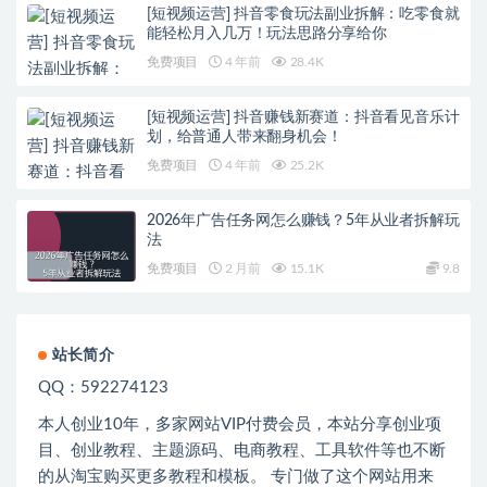
[短视频运营] 抖音零食玩法副业拆解：吃零食就
能轻松月入几万！玩法思路分享给你
免费项目
4 年前
28.4K
[短视频运营] 抖音赚钱新赛道：抖音看见音乐计
划，给普通人带来翻身机会！
免费项目
4 年前
25.2K
2026年广告任务网怎么赚钱？5年从业者拆解玩
法
免费项目
2 月前
15.1K
9.8
站长简介
QQ：592274123
本人创业
10
年，多家网站
VIP
付费会员，本站分享创业项
目、创业教程、主题源码、电商教程、工具软件等也不断
的从淘宝购买更多教程和模板。 专门做了这个网站用来