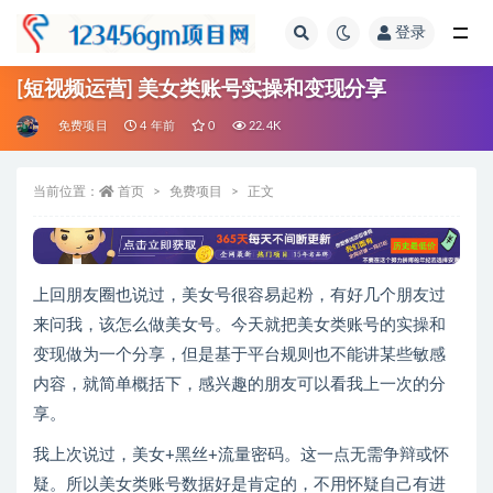
登录
全部
[短视频运营] 美女类账号实操和变现分享
免费项目
4 年前
0
22.4K
当前位置：
首页
免费项目
正文
上回朋友圈也说过，美女号很容易起粉，有好几个朋友过
来问我，该怎么做美女号。今天就把美女类账号的实操和
变现做为一个分享，但是基于平台规则也不能讲某些敏感
内容，就简单概括下，感兴趣的朋友可以看我上一次的分
享。
我上次说过，美女+黑丝+流量密码。这一点无需争辩或怀
疑。所以美女类账号数据好是肯定的，不用怀疑自己有进