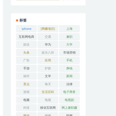
标签
iphone
[网赚项目]
上海
互联网电商
交通
兼职
副业
华为
大学
头条
娱乐八卦
市场营销
广告
应用
手机
手游
护肤
挣钱
操作
文学
新闻
景点
每天
法律
游戏
生活百科
电子商务
电脑
电视
电视剧
科技
移动互联网
网上兼职赚
钱
网游
网赚
联网