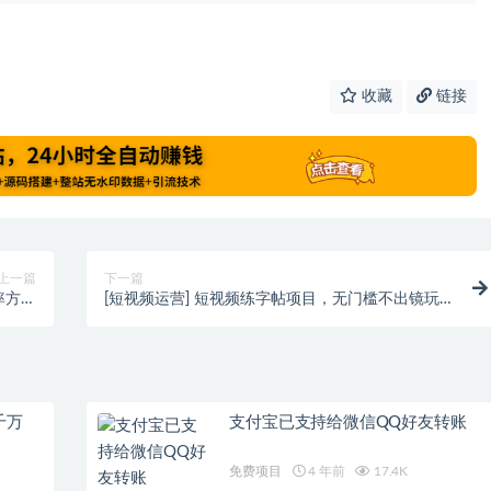
收藏
链接
上一篇
下一篇
率方法
[短视频运营] 短视频练字帖项目，无门槛不出镜玩
汇总
法拆解
千万
支付宝已支持给微信QQ好友转账
免费项目
4 年前
17.4K