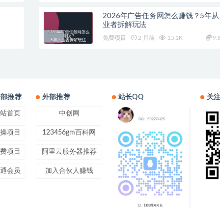
2026年广告任务网怎么赚钱？5年从
业者拆解玩法
免费项目
2 月前
15.1K
9.
内部推荐
外部推荐
站长QQ
关
站首页
中创网
操项目
123456gm百科网
费项目
阿里云服务器推荐
通会员
加入合伙人赚钱