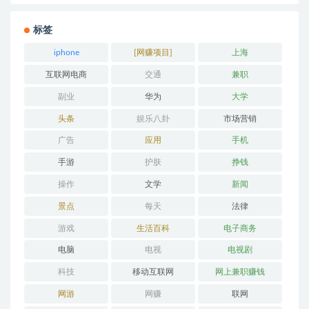
标签
iphone
[网赚项目]
上海
互联网电商
交通
兼职
副业
华为
大学
头条
娱乐八卦
市场营销
广告
应用
手机
手游
护肤
挣钱
操作
文学
新闻
景点
每天
法律
游戏
生活百科
电子商务
电脑
电视
电视剧
科技
移动互联网
网上兼职赚钱
网游
网赚
联网