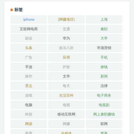
标签
iphone
[网赚项目]
上海
互联网电商
交通
兼职
副业
华为
大学
头条
娱乐八卦
市场营销
广告
应用
手机
手游
护肤
挣钱
操作
文学
新闻
景点
每天
法律
游戏
生活百科
电子商务
电脑
电视
电视剧
科技
移动互联网
网上兼职赚钱
网游
网赚
联网
股票
自媒体
苹果