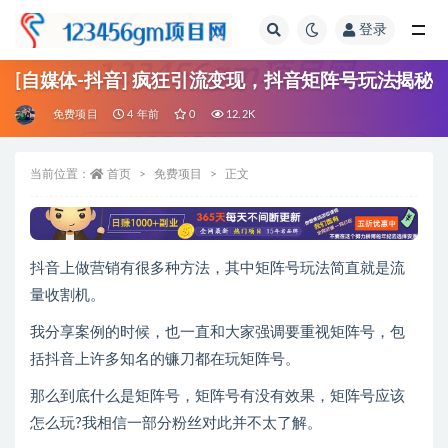
登录
全部
[自媒体-抖音] 疯狂引流变现，抖音矩阵号玩法揭秘
免费项目
4 年前
0
12.2K
当前位置：
首页
免费项目
正文
抖音上做营销有很多种方法，其中矩阵号玩法简直就是流
量收割机。
我分享案例的时候，也一直和大家强调要重视矩阵号，包
括抖音上许多知名的镰刀都在玩矩阵号。
那么到底什么是矩阵号，矩阵号有没有效果，矩阵号应该
怎么玩?我相信一部分粉丝对此并不太了解。