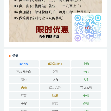
标签
iphone
[网赚项目]
上海
互联网电商
交通
兼职
副业
华为
大学
头条
娱乐八卦
市场营销
广告
应用
手机
手游
护肤
挣钱