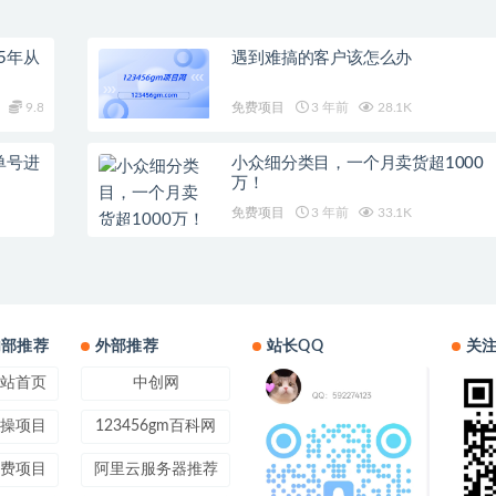
5年从
遇到难搞的客户该怎么办
9.8
免费项目
3 年前
28.1K
单号进
小众细分类目，一个月卖货超1000
万！
免费项目
3 年前
33.1K
内部推荐
外部推荐
站长QQ
关
站首页
中创网
操项目
123456gm百科网
费项目
阿里云服务器推荐