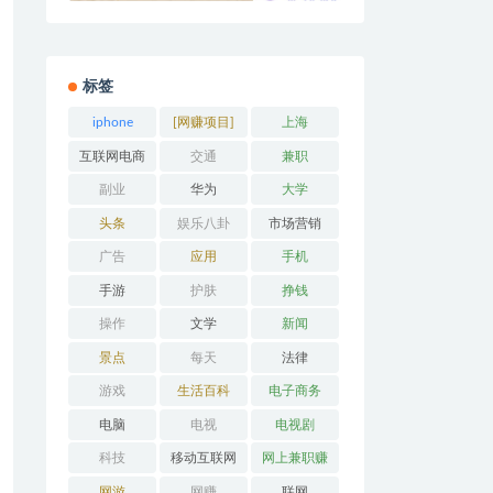
标签
iphone
[网赚项目]
上海
互联网电商
交通
兼职
副业
华为
大学
头条
娱乐八卦
市场营销
广告
应用
手机
手游
护肤
挣钱
操作
文学
新闻
景点
每天
法律
游戏
生活百科
电子商务
电脑
电视
电视剧
科技
移动互联网
网上兼职赚
钱
网游
网赚
联网