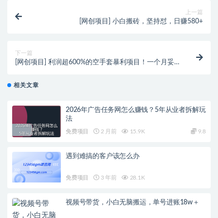
上一篇
[网创项目] 小白搬砖，坚持怼，日赚580+
下一篇
[网创项目] 利润超600%的空手套暴利项目！一个月妥
妥进袋10000元
相关文章
2026年广告任务网怎么赚钱？5年从业者拆解玩
法
免费项目
2 月前
15.9K
9.8
遇到难搞的客户该怎么办
免费项目
3 年前
28.1K
视频号带货，小白无脑搬运，单号进账18w＋