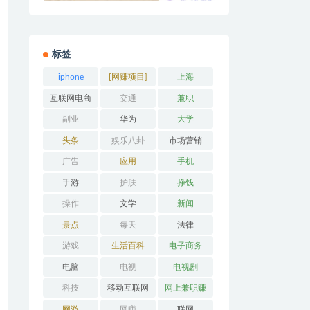
标签
iphone
[网赚项目]
上海
互联网电商
交通
兼职
副业
华为
大学
头条
娱乐八卦
市场营销
广告
应用
手机
手游
护肤
挣钱
操作
文学
新闻
景点
每天
法律
游戏
生活百科
电子商务
电脑
电视
电视剧
科技
移动互联网
网上兼职赚
钱
网游
网赚
联网