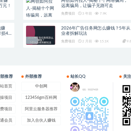
里赚
网创如何拉人-揭秘十个网络骗局，
万元！
远离骗局，让骗子无路可走
免费项目
3 年前
7.9K
包赚
2026年广告任务网怎么赚钱？5年从
亏损4
业者拆解玩法
免费项目
2 月前
15.1K
9.
内部推荐
外部推荐
站长QQ
关
站首页
中创网
操项目
123456gm百科网
费项目
阿里云服务器推荐
通会员
加入合伙人赚钱