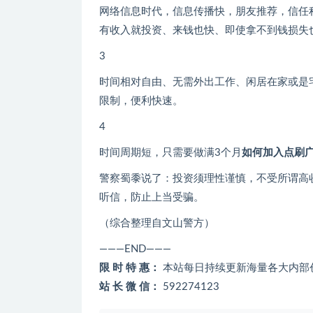
网络信息时代，信息传播快，朋友推荐，信任
有收入就投资、来钱也快、即使拿不到钱损失
3
时间相对自由、无需外出工作、闲居在家或是
限制，便利快速。
4
时间周期短，只需要做满3个月
如何加入点刷
警察蜀黍说了：投资须理性谨慎，不受所谓高
听信，防止上当受骗。
（综合整理自文山警方）
———END———
限 时 特 惠：
本站每日持续更新海量各大内部
站 长 微 信：
592274123