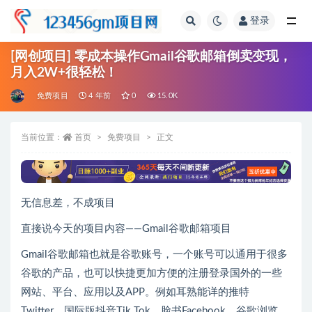
登录
全部
[网创项目] 零成本操作Gmail谷歌邮箱倒卖变现，
月入2W+很轻松！
免费项目
4 年前
0
15.0K
当前位置：
首页
免费项目
正文
无信息差，不成项目
直接说今天的项目内容——Gmail谷歌邮箱项目
Gmail谷歌邮箱也就是谷歌账号，一个账号可以通用于很多
谷歌的产品，也可以快捷更加方便的注册登录国外的一些
网站、平台、应用以及APP。例如耳熟能详的推特
Twitter、国际版抖音Tik Tok、脸书Facebook、谷歌浏览