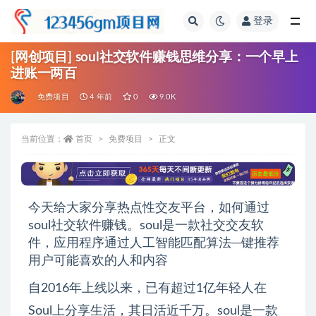
登录
全部
[网创项目] soul社交软件赚钱思维分享：一个早上
进账一两百
免费项目
4 年前
0
9.0K
当前位置：
首页
免费项目
正文
今天给大家分享热点性交友平台，如何通过
soul社交软件赚钱。soul是一款社交交友软
件，应用程序通过人工智能匹配算法─键推荐
用户可能喜欢的人和内容
自2016年上线以来，已有超过1亿年轻人在
Soul上分享生活，其日活近千万。soul是一款