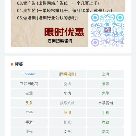
标签
iphone
[网赚项目]
上海
互联网电商
交通
兼职
副业
华为
大学
头条
娱乐八卦
市场营销
广告
应用
手机
手游
护肤
挣钱
操作
文学
新闻