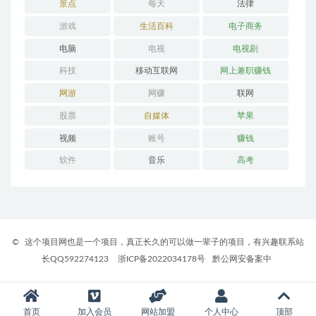
景点
每天
法律
游戏
生活百科
电子商务
电脑
电视
电视剧
科技
移动互联网
网上兼职赚钱
网游
网赚
联网
股票
自媒体
苹果
视频
账号
赚钱
软件
音乐
高考
©
这个项目网也是一个项目，真正长久的可以做一辈子的项目，有兴趣联系站
长QQ592274123
浙ICP备2022034178号
黔公网安备案中
首页
加入会员
网站加盟
个人中心
顶部