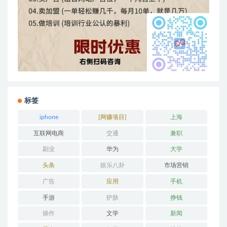
标签
iphone
[网赚项目]
上海
互联网电商
交通
兼职
副业
华为
大学
头条
娱乐八卦
市场营销
广告
应用
手机
手游
护肤
挣钱
操作
文学
新闻