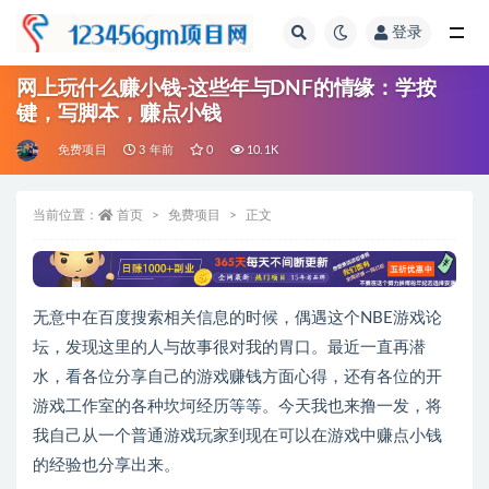
登录
全部
网上玩什么赚小钱-这些年与DNF的情缘：学按
键，写脚本，赚点小钱
免费项目
3 年前
0
10.1K
当前位置：
首页
免费项目
正文
无意中在百度搜索相关信息的时候，偶遇这个NBE游戏论
坛，发现这里的人与故事很对我的胃口。最近一直再潜
水，看各位分享自己的游戏赚钱方面心得，还有各位的开
游戏工作室的各种坎坷经历等等。今天我也来撸一发，将
我自己从一个普通游戏玩家到现在可以在游戏中赚点小钱
的经验也分享出来。