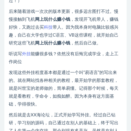
过！）
后来随着游戏一次次的版本更新，很多远古图打不过。慢
慢接触到飞机
网上玩什么赚小钱
，发现开飞机带人，赚钱
好快，又跑过去买
科技
带人。因为我本身对电脑比较感兴
趣，自己在大学也学过C语言、VB这些课程，就开始自己
研究这些飞机
网上玩什么赚小钱
，然后自己做。
听说写
外挂
能赚很多钱？依然没有后悔完成学业，走上工
作岗位
发现这些外挂程度基本都是通过一个叫“易语言”的写出来
的。就在网站找各种相关的教程，最开始学的那套教程，
就是叫世宝的老师做的，简单易懂。记得那个时候，每天
就是看教程，学命令，如痴如醉。因为本身有这方面基
础，学得很快。
然后就是去XX海论坛，正式开始学写外挂。经过自己钻
研，学习别的源码，自己通过在别人的基础上，终于写出
了人生第一个内存挂。那会别提有多高兴，虽然是在别人