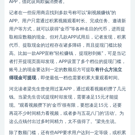
APP，借此设局欺骗消费者。
记者在一些应用商店找到多款号称可以“刷视频赚钱”的
APP。用户只需通过积累视频观看时长、完成任务、邀请新
用户等方式，就可以获得“金币”等各种名目的代币，进而提
取相应数额的现金。但对几款APP试用后，记者发现，积累
代币、提取现金的过程存在诸多障碍，而且提现门槛比较
高。比如一款APP宣称“轻松赚钱， 提现秒到账”，可是当记
者打开提现页面却发现，APP设置了多个档位的提现门槛，
账号上的现金要达到一定的数额后方可提取
有什么方法立
得现金可提现
，即使最低一档也需要积累大量观看时间。
河北读者梁先生曾使用过某APP，通过观看视频积攒了几元
钱。当梁先生尝试提现时却发现，需要凑足15元才能提
现。“观看视频攒下的‘金币’很有限，要想凑足15元，还要
再花不少时间精力看视频，或者参与五花八门的‘活动’。为
这么点钱付出过多时间精力，太不值得了。”梁先生说。
除了数额门槛，还有些APP要求用户达到一定等级，或积累