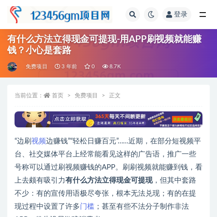
登录
全部
有什么方法立得现金可提现-用APP刷视频就能赚
钱？小心是套路
免费项目
3 年前
0
8.7K
当前位置：
首页
免费项目
正文
“边刷
视频
边赚钱”“轻松日赚百元”……近期，在部分短视频平
台、社交媒体平台上经常能看见这样的广告语，推广一些
号称可以通过刷视频赚钱的APP。刷刷视频就能赚到钱，看
上去颇有吸引力
有什么方法立得
现金
可提现
，但其中套路
不少：有的宣传用语极尽夸张，根本无法兑现；有的在提
现过程中设置了许多
门槛
；甚至有些不法分子制作非法