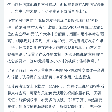
代币以外的其他道具方可提现。但这些要求在APP的宣传推
广广告中只字未提，不少消费者下载后直呼上当。
还有的APP设置了“邀请好友得现金”“降低提现门槛”等条
件，鼓励用户“拉人头”。比如，某款APP活动页面上“邀请1
位好友立得40元”几个大字十分醒目，后面却用小字标注“最
高”。细读规则才发现，原来这40元并不是邀请好友后立即
可得，还需要新用户在若干天内连续观看视频。山东读者
魏先生说：“设置了这么多的限制，怎么还能说是‘立得’呢？
按它的要求，这40元得看多少小时的视频才能得到啊。”
记者了解到，有些运营主体不明的APP借助社交媒体平台进
行传播，诱导用户充值消费，令不少用户上当受骗。
江苏读者江女士下载过一款APP，广告宣传上说的回报率看
起来相当高，可是每天能免费观看的视频数量有限，需要
充值才能解锁权限，看更多的视频。“我算了算，虽然需要
充值，但通过刷视频获取现金，很快就能回本。可充完钱