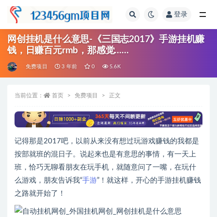
登录
全部
网创挂机是什么意思-《三国志2017》手游挂机赚
钱，日赚百元rmb，那感觉……
免费项目
3 年前
0
5.6K
当前位置：
首页
免费项目
正文
记得那是2017吧，以前从来没有想过玩游戏赚钱的我都是
按部就班的混日子。说起来也是有意思的事情，有一天上
班，恰巧无聊看朋友在玩手机，就随意问了一嘴，在玩什
么游戏，朋友告诉我“
手游
”！就这样，开心的手游挂机赚钱
之路就开始了！