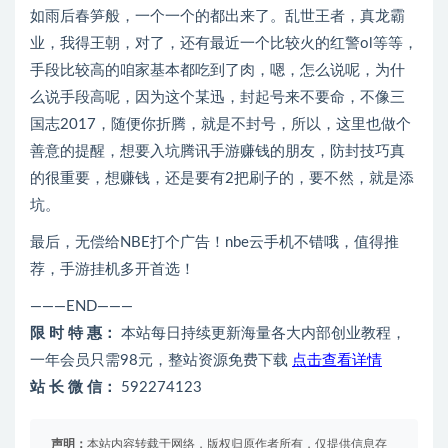
如雨后春笋般，一个一个的都出来了。乱世王者，真龙霸
业，我得王朝，对了，还有最近一个比较火的红警ol等等，
手段比较高的咱家基本都吃到了肉，嗯，怎么说呢，为什
么说手段高呢，因为这个某迅，封起号来不要命，不像三
国志2017，随便你折腾，就是不封号，所以，这里也做个
善意的提醒，想要入坑腾讯手游赚钱的朋友，防封技巧真
的很重要，想赚钱，还是要有2把刷子的，要不然，就是添
坑。
最后，无偿给NBE打个广告！nbe云手机不错哦，值得推
荐，手游挂机多开首选！
———END———
限 时 特 惠：
本站每日持续更新海量各大内部创业教程，
一年会员只需98元，整站资源免费下载
点击查看详情
站 长 微 信：
592274123
声明：
本站内容转载于网络，版权归原作者所有，仅提供信息存