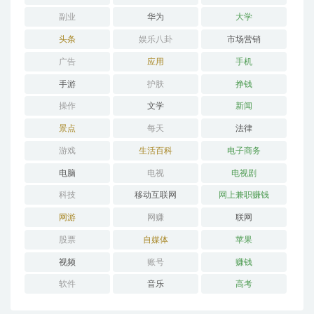
副业
华为
大学
头条
娱乐八卦
市场营销
广告
应用
手机
手游
护肤
挣钱
操作
文学
新闻
景点
每天
法律
游戏
生活百科
电子商务
电脑
电视
电视剧
科技
移动互联网
网上兼职赚钱
网游
网赚
联网
股票
自媒体
苹果
视频
账号
赚钱
软件
音乐
高考