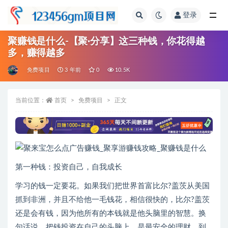
登录
全部
聚赚钱是什么-【聚·分享】这三种钱，你花得越
多，赚得越多
免费项目
3 年前
0
10.5K
当前位置：
首页
免费项目
正文
第一种钱：投资自己，自我成长
学习的钱一定要花。如果我们把世界首富比尔?盖茨从美国
抓到非洲，并且不给他一毛钱花，相信很快的，比尔?盖茨
还是会有钱，因为他所有的本钱就是他头脑里的智慧。换
句话说，把钱投资在自己的头脑上，是最安全的理财，到