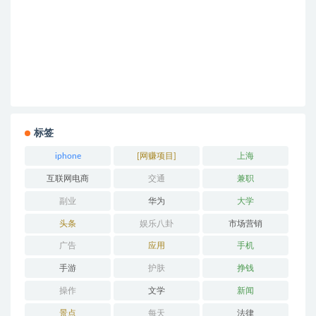
标签
iphone
[网赚项目]
上海
互联网电商
交通
兼职
副业
华为
大学
头条
娱乐八卦
市场营销
广告
应用
手机
手游
护肤
挣钱
操作
文学
新闻
景点
每天
法律