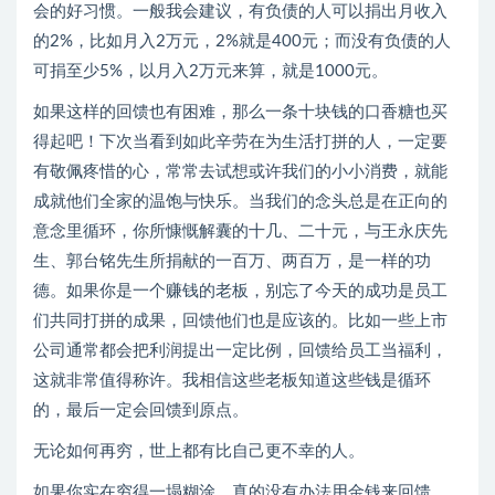
会的好习惯。一般我会建议，有负债的人可以捐出月收入
的2%，比如月入2万元，2%就是400元；而没有负债的人
可捐至少5%，以月入2万元来算，就是1000元。
如果这样的回馈也有困难，那么一条十块钱的口香糖也买
得起吧！下次当看到如此辛劳在为生活打拼的人，一定要
有敬佩疼惜的心，常常去试想或许我们的小小消费，就能
成就他们全家的温饱与快乐。当我们的念头总是在正向的
意念里循环，你所慷慨解囊的十几、二十元，与王永庆先
生、郭台铭先生所捐献的一百万、两百万，是一样的功
德。如果你是一个赚钱的老板，别忘了今天的成功是员工
们共同打拼的成果，回馈他们也是应该的。比如一些上市
公司通常都会把利润提出一定比例，回馈给员工当福利，
这就非常值得称许。我相信这些老板知道这些钱是循环
的，最后一定会回馈到原点。
无论如何再穷，世上都有比自己更不幸的人。
如果你实在穷得一塌糊涂，真的没有办法用金钱来回馈，