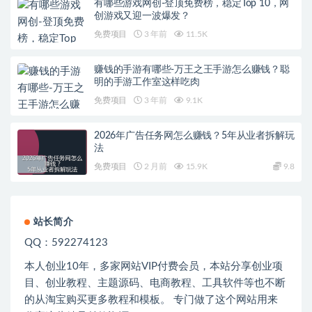
有哪些游戏网创-登顶免费榜，稳定Top 10，网
创游戏又迎一波爆发？
免费项目
3 年前
11.5K
赚钱的手游有哪些-万王之王手游怎么赚钱？聪
明的手游工作室这样吃肉
免费项目
3 年前
9.1K
2026年广告任务网怎么赚钱？5年从业者拆解玩
法
免费项目
2 月前
15.9K
9.8
站长简介
QQ：592274123
本人创业
10
年，多家网站
VIP
付费会员，本站分享创业项
目、创业教程、主题源码、电商教程、工具软件等也不断
的从淘宝购买更多教程和模板。 专门做了这个网站用来