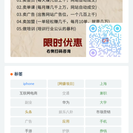
标签
iphone
[网赚项目]
上海
互联网电商
交通
兼职
副业
华为
大学
头条
娱乐八卦
市场营销
广告
应用
手机
手游
护肤
挣钱