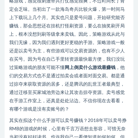
略游戏，感觉很刺激带兵打仗感觉很爽，不过时间长了肯
定会乏味。当初出了一款海岛奇兵比较火爆，第一时间马
上下载玩上几个月。其实也只是爱号问题，开始研究能否
赚钱，那会思想还在挂机打怪刷资源，要么在抽奖刷开局
上，根本没想到刷等级拿来卖钱。因此，策略游戏从此与
我们无缘，因为我们遇到更好更稳的手游。策略游戏一般
还是以卖号为主，有些游戏可以交易资源的，也有不少人
在买号。因为号在自己手里转资源最快最方便，我们没玩
过策略游戏的朋友可能不懂
网上倒卖什么游戏最赚钱
，他
们的交易方式也不是通过拍卖会或者面对面交易。都是通
过掠夺来获取资源的居多，还是腾讯的乱世王者最典型，
通过迁移至买家城池旁边来让其攻击掠夺资源。卖号感觉
在手游工作室上，还真是处处沾边。不信你现在去看看，
有哪个游戏是没有卖账号的？
其实在拟这个什么手游可以卖号赚钱？2018年可以卖号挣
RMB的游戏的时候，心里有千言万语想去形容，可惜无奈
当初没有好好读书，也许我自己一看便知道如何如何，但