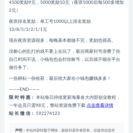
4500奖励9元，5000奖励10元（夜班5000后每500多增加
2元）
夜班排名奖励：单工号1000以上排名奖励
10/8/5/3/2/1/1元
现在夜班资源很多，每晚基本都做不完，奖励也很高。
没耐心的乱打的就不要上去玩了，最后商家封号浪费了你
自己时间不说，小钱包也会封你账号，以后就不能在平台
做任务了。
一份耕耘一份收获，最后祝大家在小钱包赚钱多多！
———END———
限 时 特 惠：
本站每日持续更新海量各大内部创业教程，
一年会员只需98元，整站资源免费下载
点击查看详情
站 长 微 信：
592274123
声明：
本站内容转载于网络，版权归原作者所有，仅提供信息存