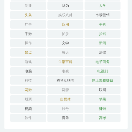
副业
华为
大学
头条
娱乐八卦
市场营销
广告
应用
手机
手游
护肤
挣钱
操作
文学
新闻
景点
每天
法律
游戏
生活百科
电子商务
电脑
电视
电视剧
科技
移动互联网
网上兼职赚钱
网游
网赚
联网
股票
自媒体
苹果
视频
账号
赚钱
软件
音乐
高考