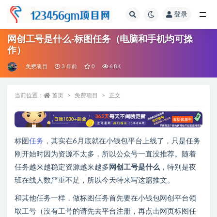
登录
全部
网创工号是什么-标图任务（电脑和手机均可操
作）
免费项目
3 年前
0
6.8K
当前位置：
首页
免费项目
正文
标图
任务
，其实在6月底就在小钱包平台上线了，只是任务
刚开始时因为资源不太多，所以公众号一直没推荐。随着
任务越来越稳定资源越来越多
网创工号是什么
，特别是夜
班在线人数严重不足，所以今天特来写这篇推文。
和其他任务一样，做标图任务首先要在小钱包网创平台领
取工号（没有工号的请先去平台注册，再点击网页标图任