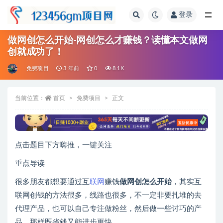
登录
全部
做网创怎么开始-网创怎么才赚钱？读懂本文做网
创就成功了！
免费项目
3 年前
0
8.1K
当前位置：
首页
免费项目
正文
点击题目下方嗨推，一键关注
重点导读
很多朋友都想要通过互
联网
赚钱
做
网创
怎么开始
，其实互
联网创钱的方法很多，线路也很多，不一定非要扎堆的去
代理产品，也可以自己专注做粉丝，然后做一些讨巧的产
品，那样既省钱又能进步更快。