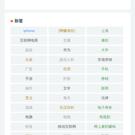
标签
iphone
[网赚项目]
上海
互联网电商
交通
兼职
副业
华为
大学
头条
娱乐八卦
市场营销
广告
应用
手机
手游
护肤
挣钱
操作
文学
新闻
景点
每天
法律
游戏
生活百科
电子商务
电脑
电视
电视剧
科技
移动互联网
网上兼职赚钱